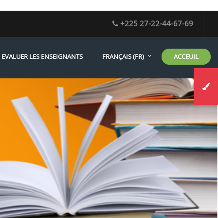
+225 27-22-44-67-69
ACCEUIL
EVALUER LES ENSEIGNANTS
FRANÇAIS ‎(FR)‎