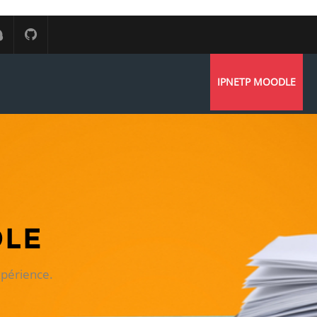
IPNETP MOODLE
DLE
xpérience.