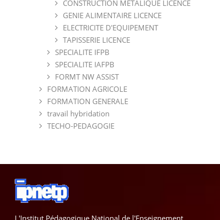
CONSTRUCTION METALIQUE LICENCE
GENIE ALIMENTAIRE LICENCE
ELECTRICITE D'EQUIPEMENT
TAPISSERIE LICENCE
SPECIALITE IFPB
SPECIALITE IAFPB
FORMT NW ASSIST
FORMATION AGRICOLE
FORMATION GENERALE
travail hybridation
TECHO-PEDAGOGIE
L'Institut Pédagogique National de l'Enseignement