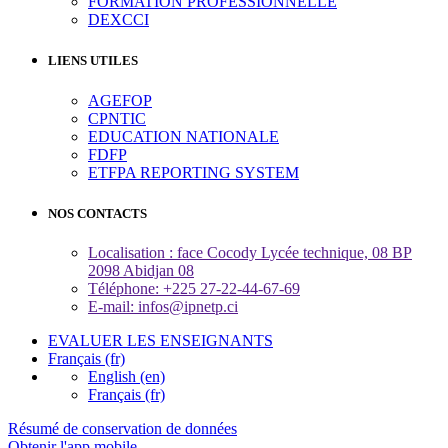
FORMATION PROFESSIONNELLE
DEXCCI
LIENS UTILES
AGEFOP
CPNTIC
EDUCATION NATIONALE
FDFP
ETFPA REPORTING SYSTEM
NOS CONTACTS
Localisation : face Cocody Lycée technique, 08 BP
2098 Abidjan 08
Téléphone: +225 27-22-44-67-69
E-mail: infos@ipnetp.ci
EVALUER LES ENSEIGNANTS
Français ‎(fr)‎
English ‎(en)‎
Français ‎(fr)‎
Résumé de conservation de données
Obtenir l'app mobile