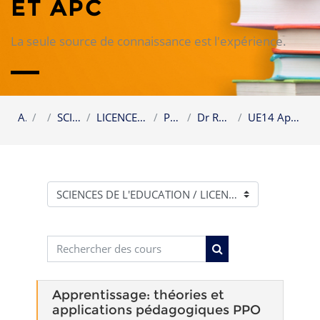
ET APC
La seule source de connaissance est l'expérience.
Accueil
Cours
SCIENCES DE L'EDUCATION
LICENCE PROFESSIONNELLE EN ENSEIGNEMENT 1
PSYCHOPEDAGOGIE1
Dr RASSIDY & KONE TORNON 22-24
UE14 Apprentissage: théories et applications pédag...
Catégories de cours
Rechercher des cours
Rechercher des cour
Apprentissage: théories et
applications pédagogiques PPO