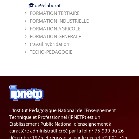
ue9elaborat
FORMATION TERTIAIRE
FORMATION INDUSTRIELLE
FORMATION AGRICOLE
FORMATION GENERALE
travail hybridation
TECHO-PEDAGOGIE
L'Institut Pédagogique National de l'Enseignement
Technique et Professionnel (IPNETP) est un
Etablissement Public National d’enseignement à
caractère administratif créé par la loi n° 75-939 du 26
décembre 1975 et réorganisé par le décret n°2001-715