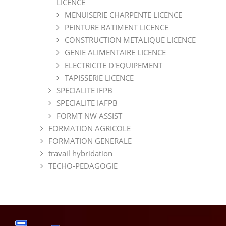
LICENCE
MENUISERIE CHARPENTE LICENCE
PEINTURE BATIMENT LICENCE
CONSTRUCTION METALIQUE LICENCE
GENIE ALIMENTAIRE LICENCE
ELECTRICITE D'EQUIPEMENT
TAPISSERIE LICENCE
SPECIALITE IFPB
SPECIALITE IAFPB
FORMT NW ASSIST
FORMATION AGRICOLE
FORMATION GENERALE
travail hybridation
TECHO-PEDAGOGIE